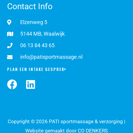
Contact Info
Elzenweg 5
5144 MB, Waalwijk
06 13 84 43 65
info@patisportmassage.nl
PLAN EEN INTAKE GESPREK
F
L
a
i
c
n
e
k
Copyright © 2026 PATI sportmassage & verzorging |
b
e
Website gemaakt door CO DENKERS