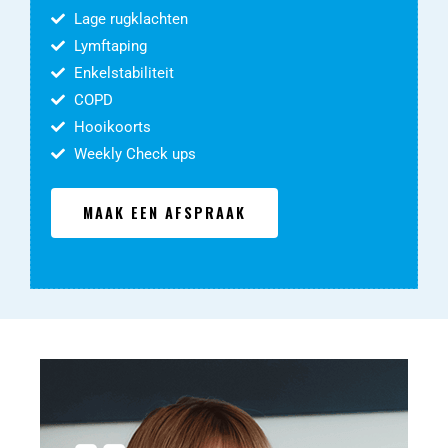
Lage rugklachten
Lymftaping
Enkelstabiliteit
COPD
Hooikoorts
Weekly Check ups
MAAK EEN AFSPRAAK